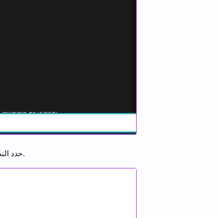
في مستند Word ، حدد النص حيث تريد إضافة الكتابة المرتفعة أو المنخفضة.