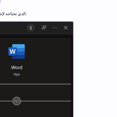
انقر فوق تطبيق Word أو مستند Word الذي تحتاجه لإضافة برامج نصية من النتائج.