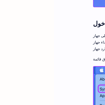
دخول
هاز Mac. يؤدي
لك الكثير من