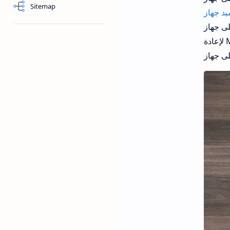
Sitemap
هاز Mac
لإعادة Mac إلى ظروف العمل المثلى. إذا كنت تواجه نفس المشكلة أيضًا ، فإليك خمس طرق يمكنك استخدامها لإصلاح