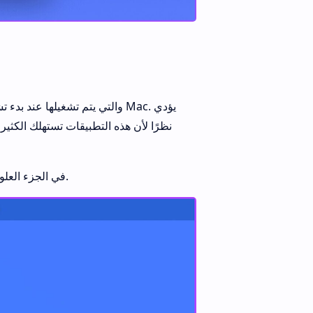
انقر فوق قائمة Apple في الجزء العلوي الأيسر من الشاشة وافتح تفضيلات النظام.