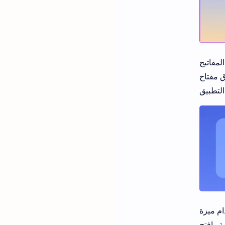
ستخدم مفتاح Tab للتنقل
 المفاتيح
وق قائمة Apple