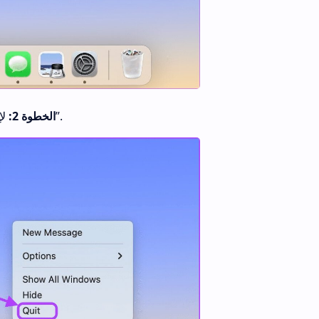
لإنهاء أحد التطبيقات ، انقر أولاً بزر الماوس الأيمن فوقه ثم انقر فوق قائمة “إنهاء”.
الخطوة 2: