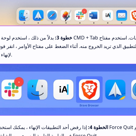
خطوة 3:
بدلاً من ذلك ، استخدم لوحة المفاتيح CMD + Tab للانتقال إلى وضع تبديل التطبيقات. ا
ق الذي تريد الخروج منه. أثناء الضغط على مفتاح الأوامر ، انقر فوق مفتاح Q على لوحة
لإنهاء التطبيق.
الخطوة 4:
إذا رفض أحد التطبيقات الإنهاء ، يمكنك استخدام ميزة Force Quit في نظام macOS. انقر ف
في الزاوية العلوية اليسرى من الشاشة وافتح Force Quit.