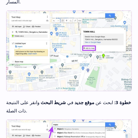
المسار.
خطوة 3:
ابحث عن
موقع جديد
في
شريط البحث
وانقر على النتيجة
ذات الصلة.