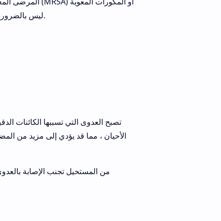
المرضى المعرضون 
المقاومة للفانكومايسين (VRE) ليس بالضرورة أن يكونوا على نظام المضادات الحيوية الحالي.
تصبح العدوى التي تسببها الكائنات الدق
الأحيان ، مما قد يؤدي إلى مزيد من المض
من المستحيل تجنب الإصابة بالعدوى