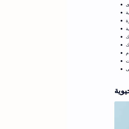
ى
ة
ة
ة
ك
ك
م
ت
ى
يوية