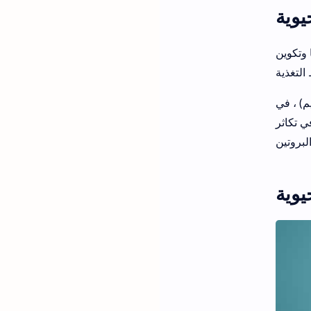
يوية
 وتكوين
م) ، في
ي تكاثر
يوية