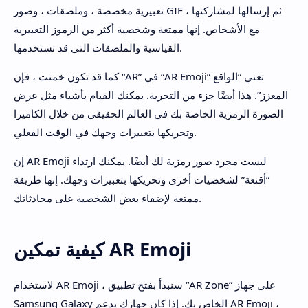
تعبيرية مخصصة ، وملصقات ، وصور GIF ، ثم إرسالها لمشاركتها
مع الأشخاص. إنها ممتعة وشخصية أكثر من الرموز التعبيرية
القياسية والملصقات التي قد تستخدمها.
كما قد تكون خمنت ، فإن “AR” في “AR Emoji” تعني “الواقع
المعزز”. هذا أيضًا جزء من التجربة. يمكنك القيام بأشياء مثل عرض
الصورة الرمزية الخاصة بك في العالم الحقيقي من خلال الكاميرا
وتحريكها بتعبيرات وجهك في الوقت الفعلي.
إن AR Emoji ليست مجرد صور رمزية لك أيضًا. يمكنك ارتداء
“أقنعة” لشخصيات أخرى وتحريكها بتعبيرات وجهك. إنها طريقة
ممتعة لإضفاء بعض الشخصية على محادثاتك.
كيفية تمكين AR Emoji
لاستخدام AR Emoji ، سنبدأ بفتح تطبيق “AR Zone” على جهاز
Samsung Galaxy الخاص بك. إذا كان جهازك يدعم AR Emoji ،