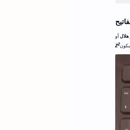
فاتيح
هلال
أو
Z
Z