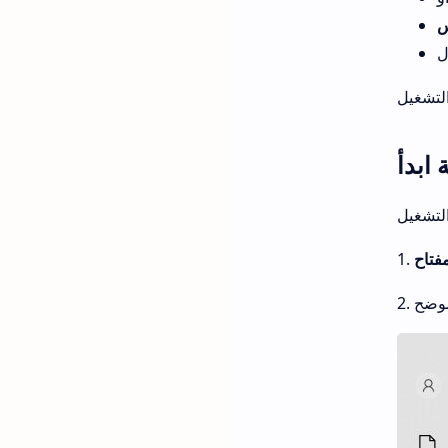
 ابدأ