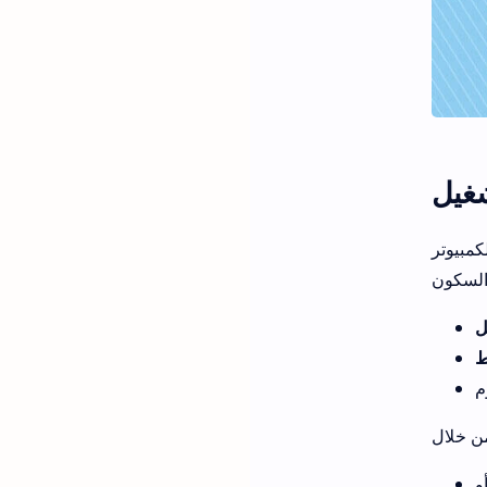
كمبيوتر
ل
ط
و