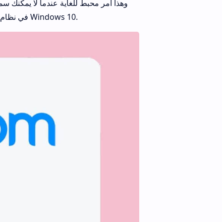
الآخرون سماعك. نقدم لك دليلًا مثاليًا لإصلاح عدم عمل صوت Zoom في نظام التشغيل Windows 10.