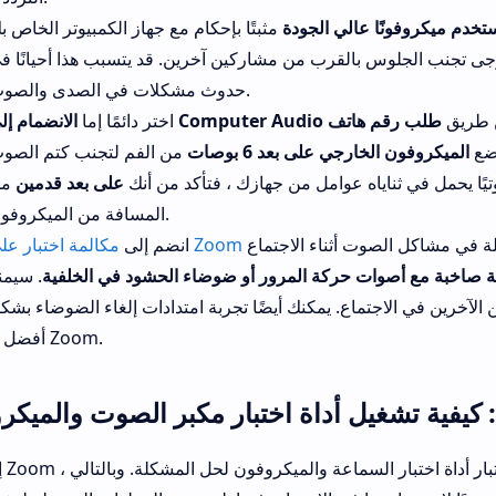
تخدم ميكروفونًا عالي الجودة
يرجى تجنب الجلوس بالقرب من مشاركين آخرين. قد يتسبب هذا أحيانًا ف
حدوث مشكلات في الصدى والصوت.
 طريق
طلب رقم هاتف
الانضمام إلى Computer Audio
اختر دائمًا إما
ع
الميكروفون الخارجي على بعد 6 بوصات
يًا يحمل في ثناياه عوامل من جهازك ، فتأكد من أنك
على بعد قدمين
من
المسافة من الميكروفون.
مكالمة اختبار على Zoom
انضم إلى
 صاخبة مع أصوات حركة المرور أو ضوضاء الحشود في الخلفية
. سيمن
 الآخرين في الاجتماع. يمكنك أيضًا تجربة امتدادات إلغاء الضوضاء بشك
أفضل لـ Zoom.
كيفية تشغيل أداة اختبار مكبر الصوت والميكر
إذا ف