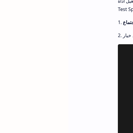
يل أداة
Test S