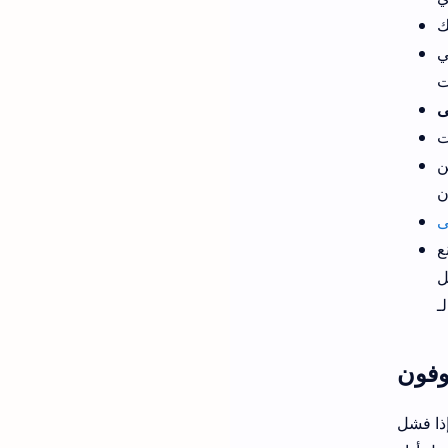
ي
ع
ل
وفون
شل Zoom في اكتشاف الصوت تلقائيًا ، يمكنك اختبار أداة اختبار السماعة والميكروفون لحل المشكلة. وبالتالي ،