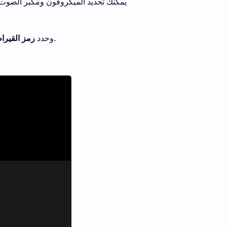
يمكنك تحديد الميكروفون ومكبر الصوت ي
بجوار الميكروفون كما هو موضح.
وحدد
رمز القيرا