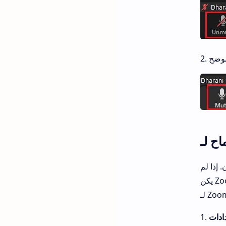
 إذا لم
يكن Zoom في هذه القائمة ، فلن تتمكن من سماع أي صوت أثناء استخدام التطبيق. لذلك ، تأكد من تمكين إعدادات الصوت