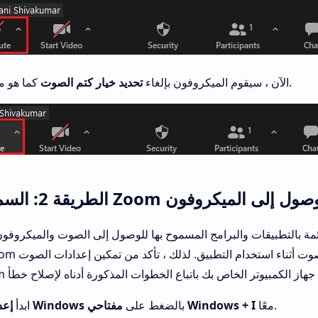
كما هو موضح.
2. الآن ، سيقوم الميكروفون بإلغاء
تحديد خيار كتم الصوت
قة 2: السماح لـ Zoom للوصول إلى الميكروفون
ة بالتطبيقات والبرامج المسموح بها للوصول إلى الصوت والميكروفون.
معًا.
مفتاحي Windows + I
بالضغط على
إعدادات Windows
1. ابدأ