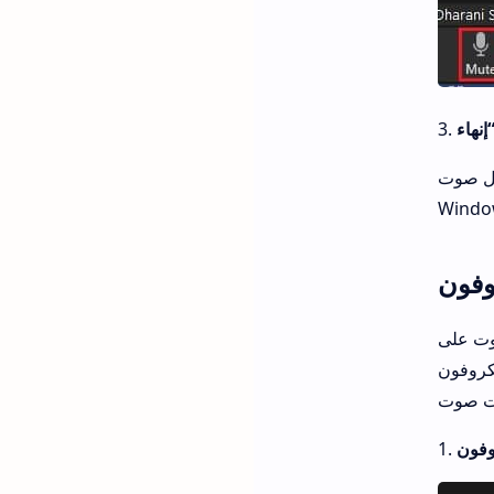
Zoom في
Windo
وفون
Z ، وليس
يكروفون