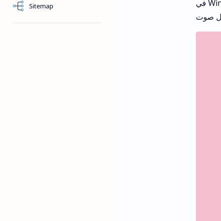
في Windows 10. وهذا أمر محبط للغاية عندما لا يمكنك سماع أي شيء من المشاركين المشاركين أو عندما لا يستطيع
Sitemap