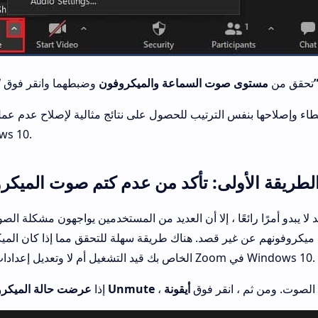
اء”.
3. تحقق من
مستوى صوت السماعة والميكروفون
وضبطهما وانقر فوق
 وإصلاحها بنفس الترتيب للحصول على نتائج مثالية لإصلاح عدم عمل صوت 
ws 10.
لطريقة الأولى: تأكد من عدم كتم صوت الميكر
يبدو أمرًا رائعًا ، إلا أن العديد من المستخدمين يواجهون مشكلة الصوت على oom
 ميكروفونهم عن غير قصد. هناك طريقة سهلة للتحقق مما إذا كان الم
الخاص بك قيد التشغيل أم لا وتعديل إعدادات صوت Zoom في Windows 10.
تم الصوت. ومن ثم ، انقر فوق
عرضت حالة الميكروفون Unmute
1. إذا