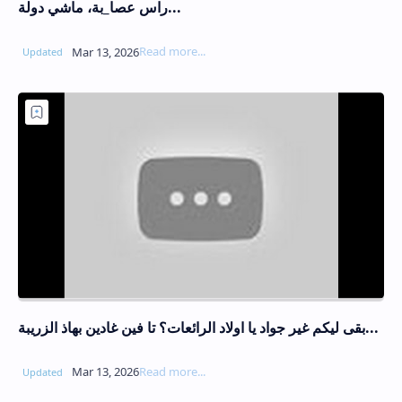
راس عصا_بة، ماشي دولة...
بقى ليكم غير جواد يا اولاد الرائعات؟ تا فين غادين بهاذ الزريبة...