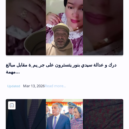
درك و عدالة سيدي بنور يتسترون على جر_يم_ة مقابل مبالغ
مهمة...