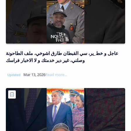
عاجل و خط_ير، سي القبطان طارق اشوخي، ملف الطاحونة
وصلني، غير دير خدمتك و لا الاخبار فراسك