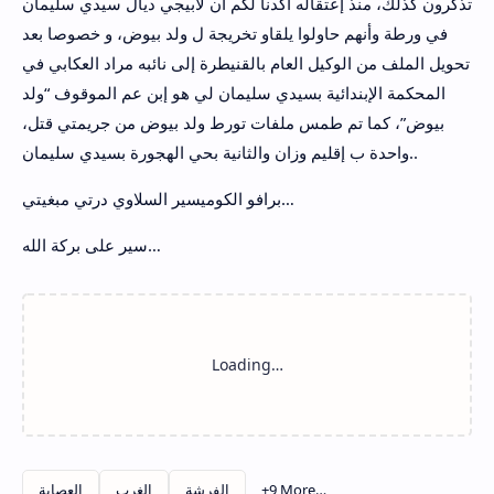
تذكرون كذلك، منذ إعتقاله أكدنا لكم أن لابيجي ديال سيدي سليمان
في ورطة وأنهم حاولوا يلقاو تخريجة ل ولد بيوض، و خصوصا بعد
تحويل الملف من الوكيل العام بالقنيطرة إلى نائبه مراد العكابي في
المحكمة الإبندائية بسيدي سليمان لي هو إبن عم الموقوف “ولد
بيوض”، كما تم طمس ملفات تورط ولد بيوض من جريمتي قتل،
واحدة ب إقليم وزان والثانية بحي الهجورة بسيدي سليمان..
برافو الكوميسير السلاوي درتي مبغيتي…
سير على بركة الله…